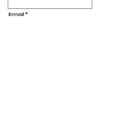
Email
Správa
Poslať