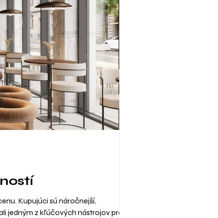
ností
enu. Kupujúci sú náročnejší,
stali jedným z kľúčových nástrojov predaja