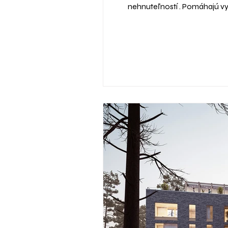
nehnuteľností . Pomáhajú vyt
sa pozrieme na to, prečo viz