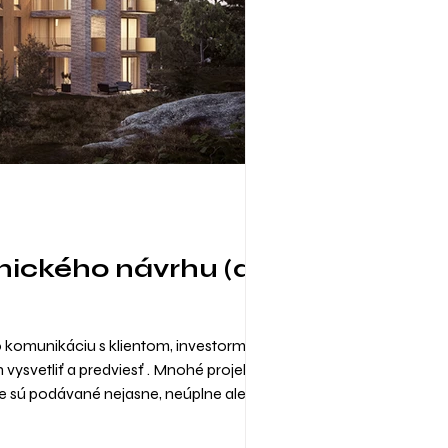
onického návrhu (a
 komunikáciu s klientom, investormi,
vysvetliť a predviesť . Mnohé projekty
ácie sú podávané nejasne, neúplne alebo
i