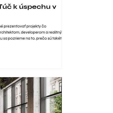
Kľúč k úspechu v
né prezentovať projekty čo
 architektom, developerom a realitným
u sa pozrieme na to, prečo sú takéto
ujú. Význam real