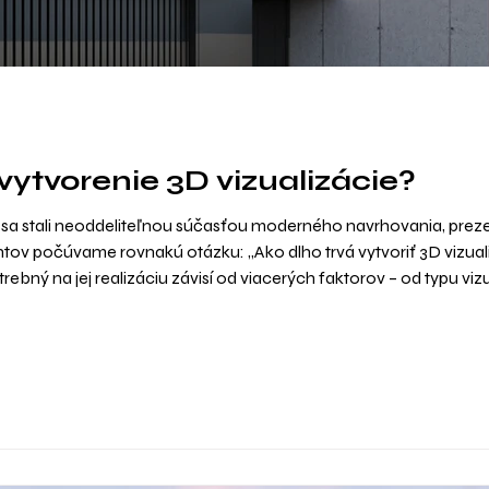
 vytvorenie 3D vizualizácie?
e sa stali neoddeliteľnou súčasťou moderného navrhovania, prez
entov počúvame rovnakú otázku: „Ako dlho trvá vytvoriť 3D vizual
ebný na jej realizáciu závisí od viacerých faktorov – od typu vizu
 po konečný účel vizualizácie. V tomto článku sa pozrieme na vše