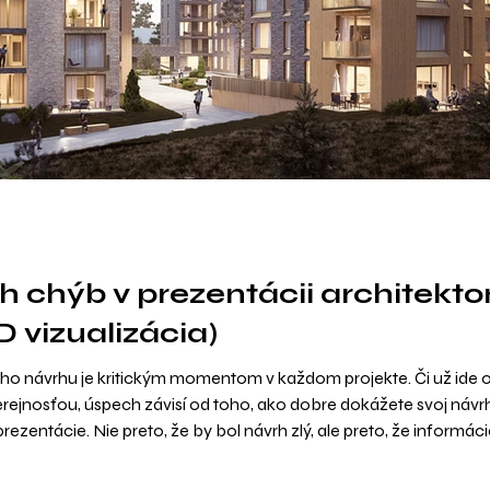
ch chýb v prezentácii architekt
3D vizualizácia)
ho návrhu je kritickým momentom v každom projekte. Či už ide o
ejnosťou, úspech závisí od toho, ako dobre dokážete svoj návrh 
prezentácie. Nie preto, že by bol návrh zlý, ale preto, že inform
tomto článku sa pozrieme na päť najčastejších chýb v prezentáci