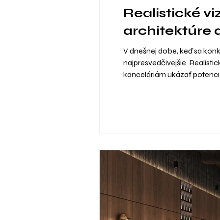
Realistické v
architektúre
V dnešnej dobe, keď sa konk
najpresvedčivejšie. Realist
kanceláriám ukázať potenciá
vizualizácie dôležité, ako i