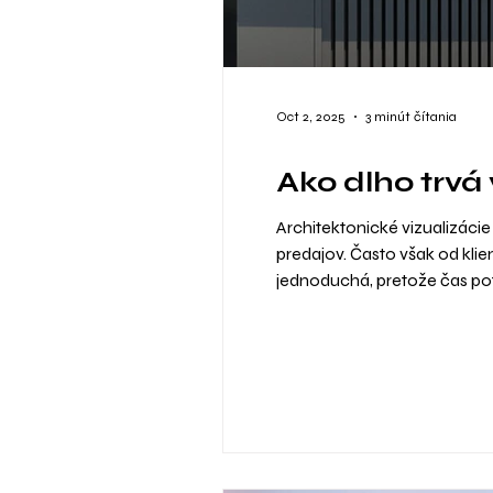
Oct 2, 2025
3 minút čítania
Ako dlho trvá
Architektonické vizualizáci
predajov. Často však od kli
jednoduchá, pretože čas potr
pripravenosti podkladov, až