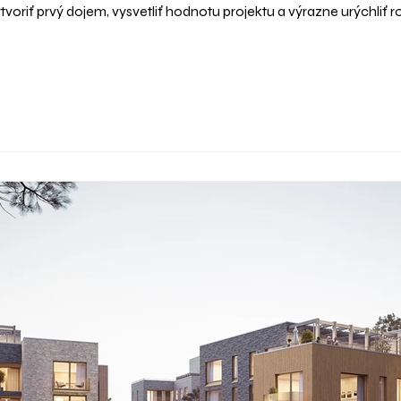
voriť prvý dojem, vysvetliť hodnotu projektu a výrazne urýchliť 
ualizácie fungujú , ako ovplyvňujú správanie kupujúcich a aký