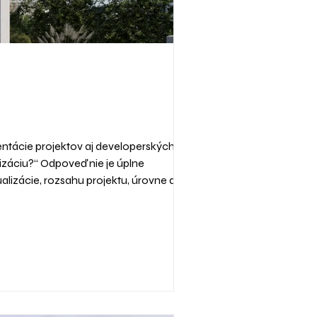
entácie projektov aj developerských
izáciu?“ Odpoveď nie je úplne
alizácie, rozsahu projektu, úrovne detailu,
tky k