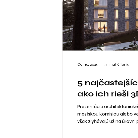
Oct 15, 2025
3 minút čítania
5 najčastejší
ako ich rieši 
Prezentácia architektonické
mestskou komisiou alebo ver
však zlyhávajú už na úrovni 
vizuálne nezrozumiteľne. V 