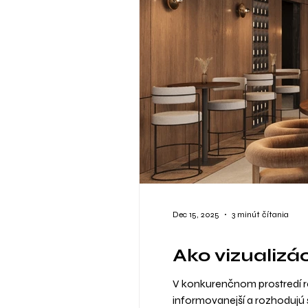
Dec 15, 2025
3 minút čítania
Ako vizualizá
V konkurenčnom prostredí re
informovanejší a rozhodujú s