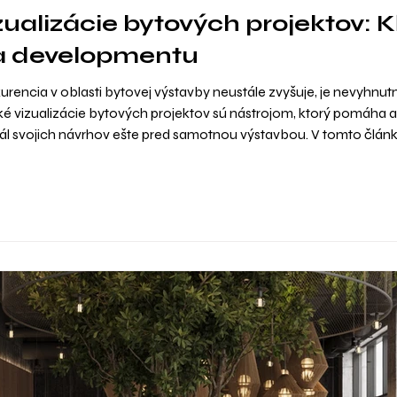
izualizácie bytových projektov: 
 a developmentu
urencia v oblasti bytovej výstavby neustále zvyšuje, je nevyhnut
ické vizualizácie bytových projektov sú nástrojom, ktorý pomáha
l svojich návrhov ešte pred samotnou výstavbou. V tomto článk
ch efektívne využiť a aké trendy v tejto oblasti momentálne domin