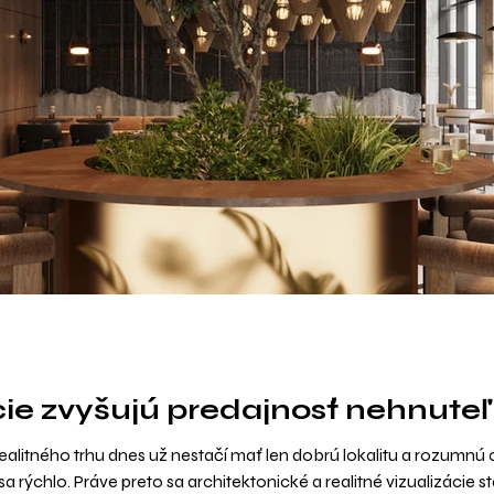
cie zvyšujú predajnosť nehnuteľ
alitného trhu dnes už nestačí mať len dobrú lokalitu a rozumnú c
a rýchlo. Práve preto sa architektonické a realitné vizualizácie 